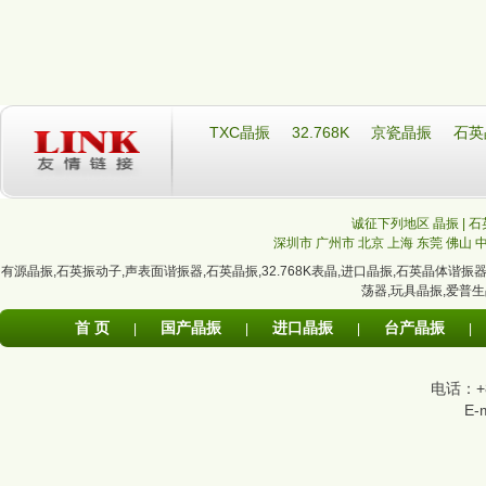
TXC晶振
32.768K
京瓷晶振
石英
诚征下列地区 晶振 | 石
深圳市
广州市
北京
上海
东莞
佛山
有源晶振
,
石英振动子
,
声表面谐振器
,
石英晶振
,
32.768K表晶
,
进口晶振
,
石英晶体谐振
荡器
,
玩具晶振
,
爱普生
首 页
国产晶振
进口晶振
台产晶振
|
|
|
|
电话：+86
E-