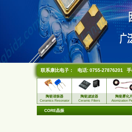
联系康比电子：
电话: 0755-27876201
手机
陶瓷谐振器
陶瓷滤波器
陶瓷雾化
Ceramics Resonator
Ceramic Filters
Atomization P
CORE晶振