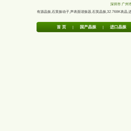
深圳市
广州
有源晶振
,
石英振动子
,
声表面谐振器
,
石英晶振
,
32.768K表晶
,
首 页
国产晶振
进口晶振
|
|