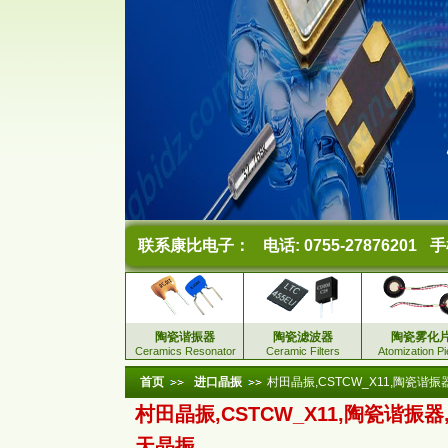
联系康比电子：
电话: 0755-27876201
手机
陶瓷谐振器
陶瓷滤波器
陶瓷雾化
Ceramics Resonator
Ceramic Filters
Atomization P
首页
进口晶振
村田晶振,CSTCW_X11,陶瓷谐
村田晶振,CSTCW_X11,陶瓷谐振器
天晶振